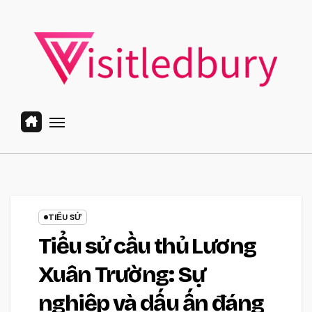
Skip
to
content
TIỂU SỬ
Tiểu sử cầu thủ Lương
Xuân Trường: Sự
nghiệp và dấu ấn đáng