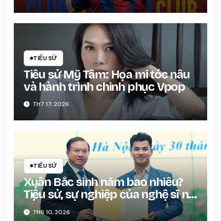
TIỂU SỬ
Tiểu sử Mỹ Tâm: Họa mi tóc nâu
và hành trình chinh phục Vpop
TH7 17, 2026
TIỂU SỬ
Xuân Bắc sinh năm bao nhiêu?
Tiểu sử, sự nghiệp của nghệ sĩ nổi
tiếng
TH6 10, 2026