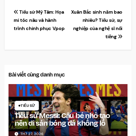
Điều
Tiểu sử Mỹ Tâm: Họa
Xuân Bắc sinh năm bao
mi tóc nâu và hành
nhiêu? Tiểu sử, sự
hướng
trình chinh phục Vpop
nghiệp của nghệ sĩ nổi
bài
tiếng
viết
Bài viết cùng danh mục
TIỂU SỬ
Tiểu sử Messi: Cậu bé nhỏ tạo
nên di sản bóng đá khổng lồ
TH7 27, 2026