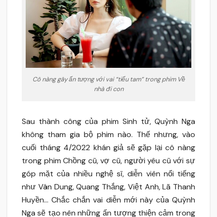
Cô nàng gây ấn tượng với vai “tiểu tam” trong phim Về
nhà đi con
Sau thành công của phim Sinh tử, Quỳnh Nga
không tham gia bộ phim nào. Thế nhưng, vào
cuối tháng 4/2022 khán giả sẽ gặp lại cô nàng
trong phim Chồng cũ, vợ cũ, người yêu cũ với sự
góp mặt của nhiều nghệ sĩ, diễn viên nổi tiếng
như Vân Dung, Quang Thắng, Việt Anh, Lã Thanh
Huyền… Chắc chắn vai diễn mới này của Quỳnh
Nga sẽ tạo nên những ấn tượng thiện cảm trong