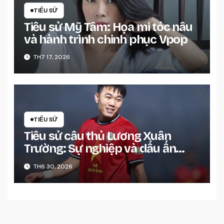
TIỂU SỬ
Tiểu sử Mỹ Tâm: Họa mi tóc nâu
và hành trình chinh phục Vpop
TH7 17, 2026
TIỂU SỬ
Tiểu sử cầu thủ Lương Xuân
Trường: Sự nghiệp và dấu ấn
đáng nhớ
TH6 30, 2026