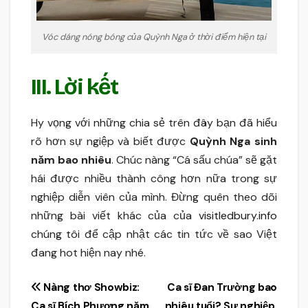
Vóc dáng nóng bóng của Quỳnh Nga ở thời điểm hiện tại
III. Lời kết
Hy vọng với những chia sẻ trên đây bạn đã hiểu
rõ hơn sự ngiệp và biết được
Quỳnh Nga sinh
năm bao nhiêu
. Chúc nàng “Cá sấu chúa” sẽ gặt
hái được nhiều thành công hơn nữa trong sự
nghiệp diễn viên của mình. Đừng quên theo dõi
những bài viết khác của của
visitledbury.info
chúng tôi để cập nhật các tin tức về sao Việt
đang hot hiện nay nhé.
Điều
Nàng thơ Showbiz:
Ca sĩ Đan Trường bao
Ca sĩ Bích Phương năm
nhiêu tuổi? Sự nghiệp,