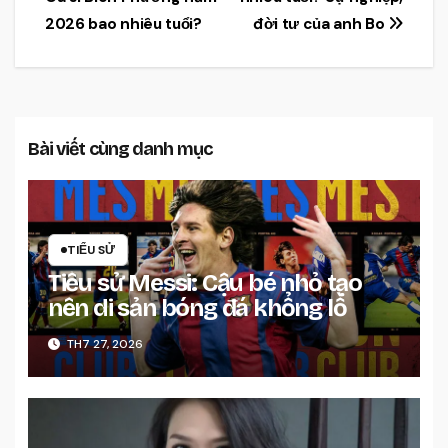
hướng
2026 bao nhiêu tuổi?
đời tư của anh Bo
bài
viết
Bài viết cùng danh mục
TIỂU SỬ
Tiểu sử Messi: Cậu bé nhỏ tạo
nên di sản bóng đá khổng lồ
TH7 27, 2026