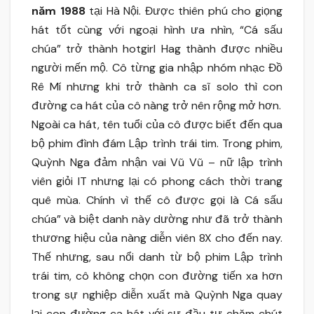
năm 1988
tại Hà Nội. Được thiên phú cho giọng
hát tốt cùng với ngoại hình ưa nhìn, “Cá sấu
chúa” trở thành hotgirl Hag thành được nhiều
người mến mộ. Cô từng gia nhập nhóm nhạc Đồ
Rê Mí nhưng khi trở thành ca sĩ solo thì con
đường ca hát của cô nàng trở nên rộng mở hơn.
Ngoài ca hát, tên tuổi của cô được biết đến qua
bộ phim đình đám Lập trình trái tim. Trong phim,
Quỳnh Nga đảm nhận vai Vũ Vũ – nữ lập trình
viên giỏi IT nhưng lại có phong cách thời trang
quê mùa. Chính vì thế cô được gọi là Cá sấu
chúa” và biệt danh này dường như đã trở thành
thương hiệu của nàng diễn viên 8X cho đến nay.
Thế nhưng, sau nổi danh từ bộ phim Lập trình
trái tim, cô không chọn con đường tiến xa hơn
trong sự nghiệp diễn xuất mà Quỳnh Nga quay
lại con đường ca hát với sự đầu tư chăm chút