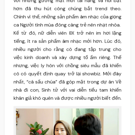
với những gương mặt mới tài năng và nổi bật
hơn đã thu hút công chúng bắt trend theo.
Chính vì thế, những sản phẩm âm nhạc của giọng
ca Người tình mùa đông càng trẻ nên nhạt nhòa.
Kể từ đó, nữ diễn viên 8X trở nên im hơi lặng
tiếng, ít ra sản phẩm âm nhạc mới hơn. Lúc đó,
nhiều người cho rằng cô đang tập trung cho
việc kinh doanh và xây dựng tổ ấm riêng. Thế
nhưng, việc ly hôn với chồng siêu mẫu đã khiến
cô có quyết định quay trở lại showbiz. Mới đây
nhất, “cá sấu chúa” đã góp mặt trong dự án Về
nhà đi con, Sinh tử với vai diễn tiểu tam khiến
khán giả khó quên và được nhiều người biết đến.