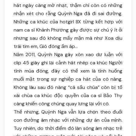
hát ngày càng mờ nhạt, thậm chí còn có những
nhận xét cho rằng Quỳnh Nga đã đi sai đường.
Những ca khúc của hotgirl 8X từng kết hợp với
nam ca sĩ Khánh Phương gây được sự chú ý ít ỏi
nhưng sau đó không mấy mặn mà như Xoa dịu
trái tim em, Gió đông ấm áp…
Năm 2011, Quỳnh Nga gây xôn xao dư luận với
clip 45 giây ghi lại cảnh hát nhép ca khúc Người
tình mùa đông, đây có thể xem là tình huống
muối mặt trong sự nghiệp ca hát của cô nàng.
Không lâu sau đó nàng “cá sấu chúa” còn bị tố
xài chùa ca khúc độc quyền của ca sĩ Bảo Thy
càng khiến công chúng quay lưng lại với cô.
Thế nhưng, Quỳnh Nga vẫn lựa chọn theo đuổi
con đường âm nhạc với những dự án của mình.
Tuy nhiên, do thời điểm đó làn sóng âm nhạc trẻ