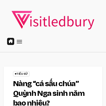
Skip
to
content
TIỂU SỬ
Nàng “cá sấu chúa”
Quỳnh Nga sinh năm
bao nhiêu?