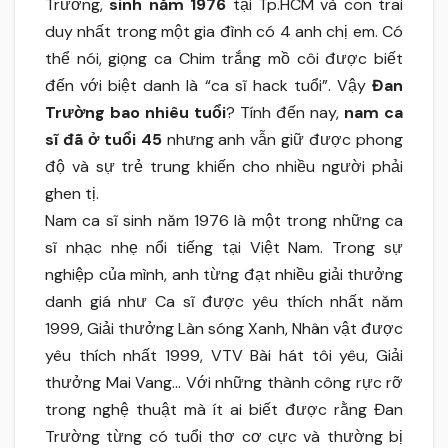
Trường,
sinh năm 1976
tại Tp.HCM và con trai
duy nhất trong một gia đình có 4 anh chị em. Có
thể nói, giọng ca Chim trắng mồ côi được biết
đến với biệt danh là “ca sĩ hack tuổi”. Vậy
Đan
Trường bao nhiêu tuổi
? Tính đến nay,
nam ca
sĩ đã ở tuổi 45
nhưng anh vẫn giữ được phong
độ và sự trẻ trung khiến cho nhiều người phải
ghen tị.
Nam ca sĩ sinh năm 1976 là một trong những ca
sĩ nhạc nhẹ nổi tiếng tại Việt Nam. Trong sự
nghiệp của mình, anh từng đạt nhiều giải thưởng
danh giá như Ca sĩ được yêu thích nhất năm
1999, Giải thưởng Làn sóng Xanh, Nhân vật được
yêu thích nhất 1999, VTV Bài hát tôi yêu, Giải
thưởng Mai Vang… Với những thành công rực rỡ
trong nghệ thuật mà ít ai biết được rằng Đan
Trường từng có tuổi thơ cơ cực và thường bị