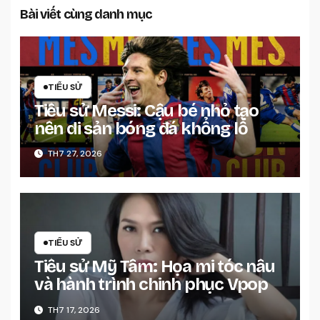
Bài viết cùng danh mục
TIỂU SỬ
Tiểu sử Messi: Cậu bé nhỏ tạo
nên di sản bóng đá khổng lồ
TH7 27, 2026
TIỂU SỬ
Tiểu sử Mỹ Tâm: Họa mi tóc nâu
và hành trình chinh phục Vpop
TH7 17, 2026