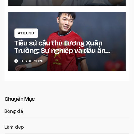
TIỂU SỬ
Tiểu sử cầu thủ Lương Xuân
Trường: Sự nghiệp và dấu ấn
đáng nhớ
TH6 30, 2026
Chuyên Mục
Bóng đá
Làm đẹp