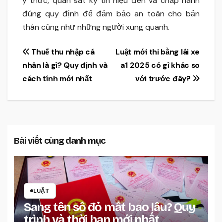
ý thức, quan sát kỹ tín hiệu đèn và chấp hành
đúng quy định để đảm bảo an toàn cho bản
thân cũng như những người xung quanh.
Điều
Thuế thu nhập cá
Luật mới thi bằng lái xe
nhân là gì? Quy định và
a1 2025 có gì khác so
hướng
cách tính mới nhất
với trước đây?
bài
viết
Bài viết cùng danh mục
LUẬT
Sang tên sổ đỏ mất bao lâu? Quy
trình và thời hạn mới nhất