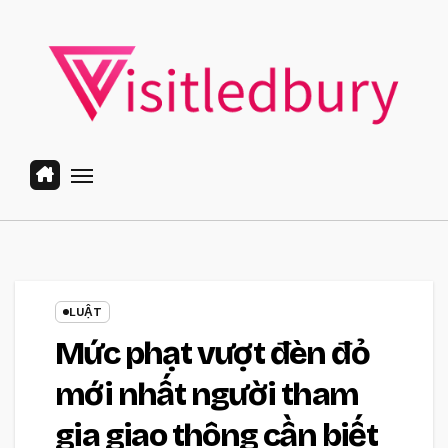
Skip
to
content
LUẬT
Mức phạt vượt đèn đỏ
mới nhất người tham
gia giao thông cần biết