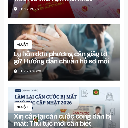
TH8 7, 2026
LUẬT
Ly hôn đơn phương cần giấy tờ
gì? Hướng dẫn chuẩn hồ sơ mới
TH7 26, 2026
LUẬT
Xin cấp lại căn cước công dân bị
mất: Thủ tục mới cần biết