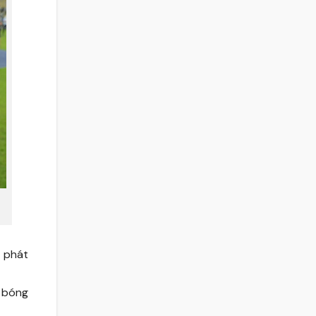
à phát
a bóng