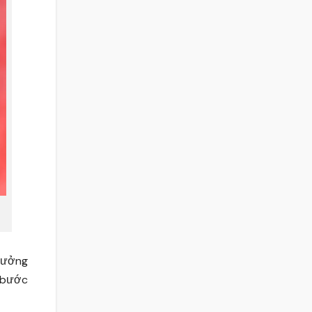
rưởng
 bước