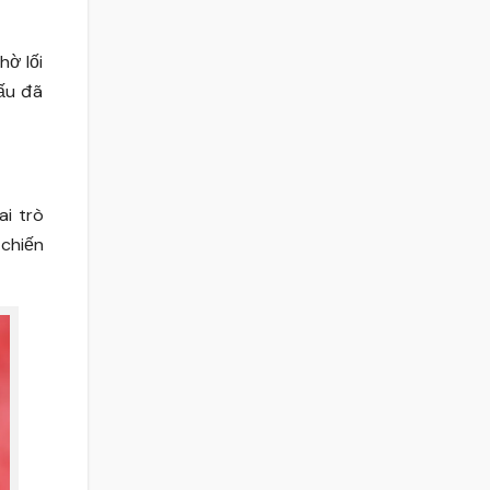
hờ lối
đấu đã
ai trò
 chiến