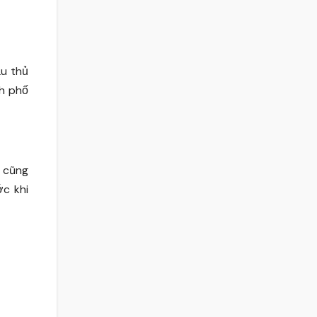
ầu thủ
nh phố
à cũng
ớc khi