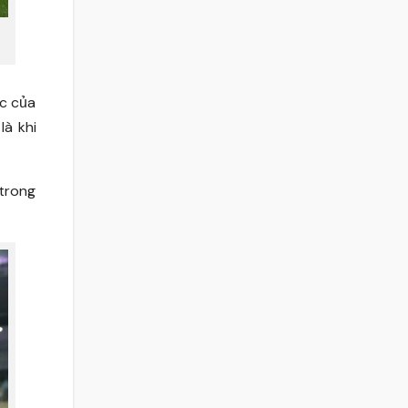
ực của
là khi
 trong