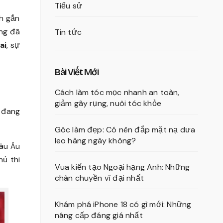
Tiểu sử
nh gắn
ông đã
Tin tức
ai
, sự
Bài Viết Mới
Cách làm tóc mọc nhanh an toàn,
giảm gãy rụng, nuôi tóc khỏe
y đang
Góc làm đẹp: Có nên đắp mặt nạ dưa
leo hàng ngày không?
hâu Âu
ủ thi
Vua kiến tạo Ngoại hạng Anh: Những
chân chuyền vĩ đại nhất
Khám phá iPhone 18 có gì mới: Những
nâng cấp đáng giá nhất