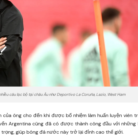
nhiều câu lạc bộ tại châu Âu như Deportivo La Coruña, Lazio, West Ham
n của ông cho đến khi được bổ nhiệm làm huấn luyện viên t
tuyển Argentina cũng đã có được thành công đầu với những
rọng, giúp bóng đá nước này trở lại đỉnh cao thế giới.